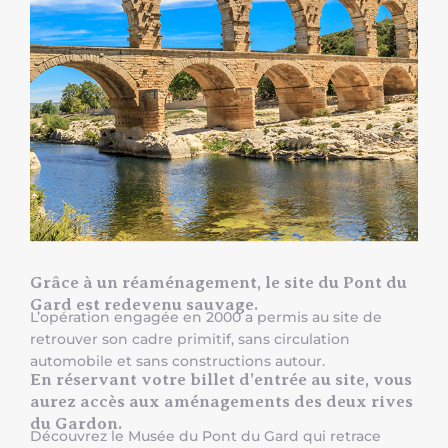
Grâce à un réaménagement, le site du Pont du
Gard est redevenu sauvage.
L’opération engagée en 2000 a permis au site de
retrouver son cadre primitif, sans circulation
automobile et sans constructions autour.
En réservant votre billet d’entrée au site, vous
aurez accès aux aménagements des deux rives
du Gardon.
Découvrez le Musée du Pont du Gard qui retrace