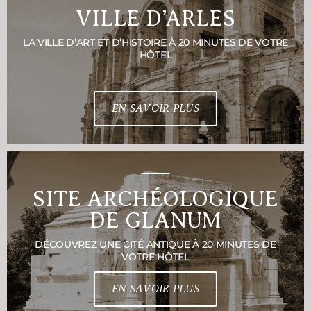
VILLE D’ARLES
LA VILLE D’ART ET D’HISTOIRE À 20 MINUTES DE VOTRE
HÔTEL
EN SAVOIR PLUS
SITE ARCHÉOLOGIQUE
DE GLANUM
DÉCOUVREZ UNE CITÉ ANTIQUE À 20 MINUTES DE
VOTRE HÔTEL
EN SAVOIR PLUS